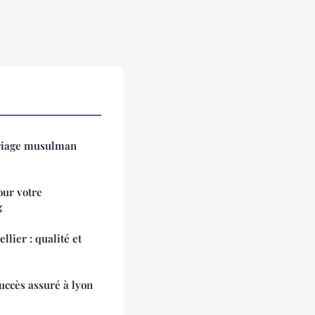
ariage musulman
ur votre
g
lier : qualité et
succès assuré à lyon