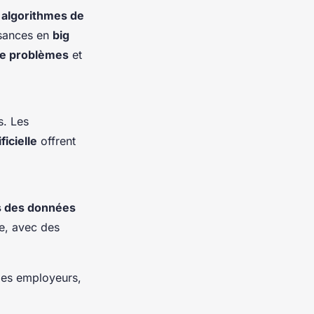
s
algorithmes de
ssances en
big
de problèmes
et
s. Les
ficielle
offrent
s des données
e, avec des
des employeurs,