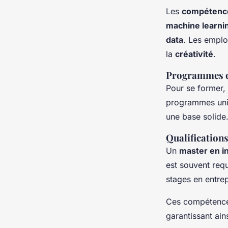
Les
compétence
machine learni
data
. Les emplo
la
créativité
.
Programmes de
Pour se former, 
programmes uni
une base solide
Qualification
Un
master en i
est souvent req
stages en entrep
Ces compétences
garantissant ain