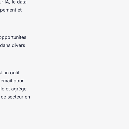
ur IA, le data
ppement et
 opportunités
 dans divers
t un outil
 email pour
lle et agrège
s ce secteur en