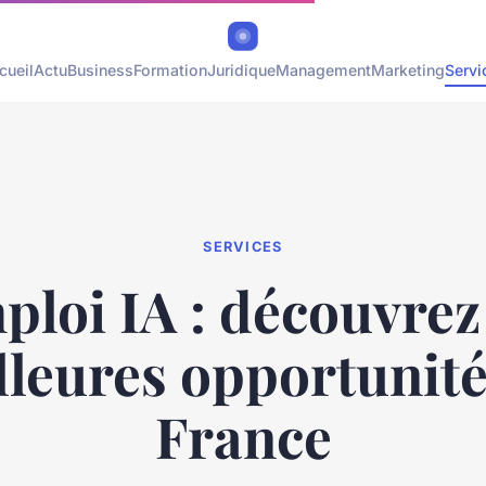
cueil
Actu
Business
Formation
Juridique
Management
Marketing
Servi
SERVICES
loi IA : découvrez
lleures opportunité
France