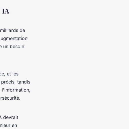
 IA
milliards de
 augmentation
ée un besoin
e, et les
 précis, tandis
 l'information,
rsécurité.
A devrait
nieur en