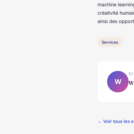
machine learning
créativité huma
ainsi des opport
Services
EC
W
W
← Voir tous les a