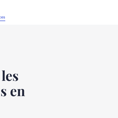
ces
 les
s en