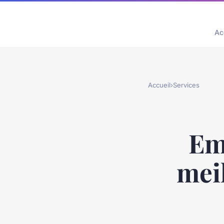
Ac
Accueil
›
Services
Emp
mei