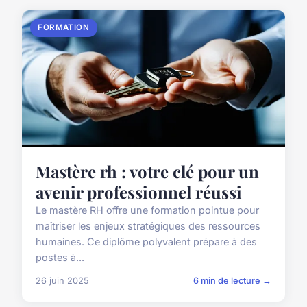
FORMATION
Mastère rh : votre clé pour un
avenir professionnel réussi
Le mastère RH offre une formation pointue pour
maîtriser les enjeux stratégiques des ressources
humaines. Ce diplôme polyvalent prépare à des
postes à...
26 juin 2025
6 min de lecture →